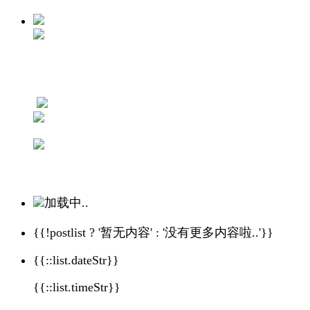
加载中..
{{!postlist ? '暂无内容' : '没有更多内容啦..'}}
{{::list.dateStr}}
{{::list.timeStr}}