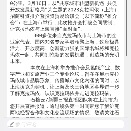
0公里。3月16日，以“共享城市转型新机遇 共促
开放发展新格局”为主题的2023克拉玛依（上海）
招商引资推介暨投资贸易洽谈会（以下简称“推介
会”）在上海市举行，此次推介会打破空间限制，
让克拉玛依与上海直接“面对面”。

        300多位来自克拉玛依市与上海市的企
业家代表、国内知名专家学者相聚上海，这座极具
活力、开放度高、创新能力强的国际名城将和克拉
玛依一起，共同拥抱新的发展机遇，创造新的光明
未来。

       本次在上海将举办推介会及氢能产业、数
字产业和文旅产业三个专业论坛，旨在在展示克拉
玛依城市品牌形象、传播城市文化内涵的同时，以
上海援克为契机，让上海及长三角地区各界进一步
了解克拉玛依、认识克拉玛依并走进克拉玛依。

       石榴云/新疆日报直播团队将在上海市为
您开展直播报道，通过镜头第一时间带您了解沪克
两地经贸合作和文化交流现场的情况。敬请关注石
榴云、乌苏好地方客户端直播。
参与评论