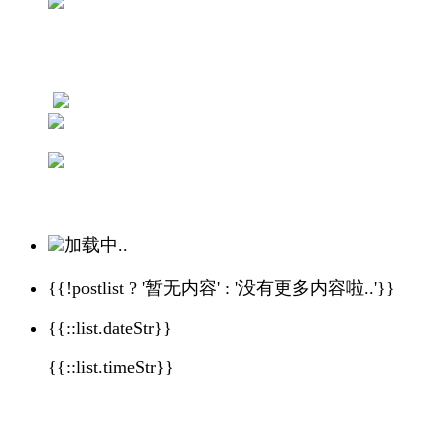
加载中..
{{!postlist ? '暂无内容' : '没有更多内容啦..'}}
{{::list.dateStr}}
{{::list.timeStr}}