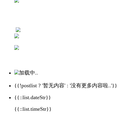
加载中..
{{!postlist ? '暂无内容' : '没有更多内容啦..'}}
{{::list.dateStr}}
{{::list.timeStr}}