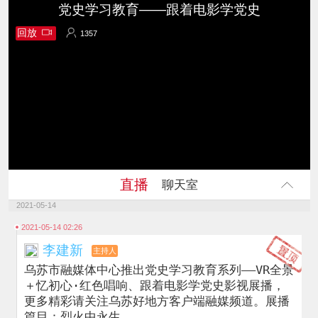
党史学习教育——跟着电影学党史
回放
1357
1357
直播
聊天室
2021-05-14
2021-05-14 02:26
李建新
主持人
乌苏市融媒体中心推出党史学习教育系列——VR全景
＋忆初心·红色唱响、跟着电影学党史影视展播，
更多精彩请关注乌苏好地方客户端融媒频道。展播
篇目：烈火中永生