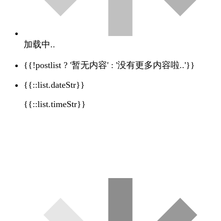
加载中..
{{!postlist ? '暂无内容' : '没有更多内容啦..'}}
{{::list.dateStr}}
{{::list.timeStr}}