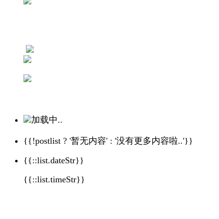
加载中..
{{!postlist ? '暂无内容' : '没有更多内容啦..'}}
{{::list.dateStr}}
{{::list.timeStr}}