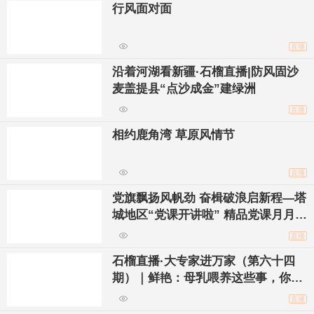
行风面对面
直播
沿着河湖看新疆·石榴直播|防风固沙
麦盖提县“点沙成金”建绿洲
直播
相约鹿角湾 草原风情节
直播
党旗飘扬风帆劲 奋楫破浪启新程—塔
城地区“党课开讲啦” 精品党课月月讲
活动（第四期）
直播
石榴直播·大专家进万家（第六十四
期）｜鲜艳：母乳喂养这些事，你都
知道吗？
直播