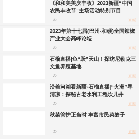
《和和美美庆丰收》2023新疆“中国
农民丰收节”主场活动特别节目
直播
2023年第十七届(巴州·和硕)全国辣椒
产业大会高峰论坛
直播
石榴直播|鱼“跃”天山！探访尼勒克三
文鱼养殖基地
直播
沿着河湖看新疆·石榴直播|“火洲”寻
清凉：探秘古老水利工程坎儿井
直播
秋菜管护正当时 丰富市民菜篮子
直播